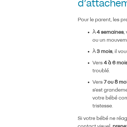
d’attachem
Pour le parent, les p
À
4 semaines
,
ou un mouvem
À
3 mois
, il vo
Vers
4 à 6 moi
troublé.
Vers
7 ou 8 mo
s’est grandemen
votre bébé com
tristesse.
Si votre bébé ne réag
contact visuel,
prene