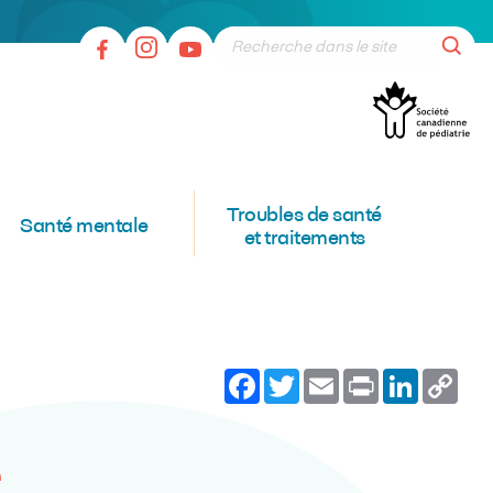
Troubles de santé
Santé mentale
et traitements
Facebook
Twitter
Email
Print
LinkedI
Co
Lin
e