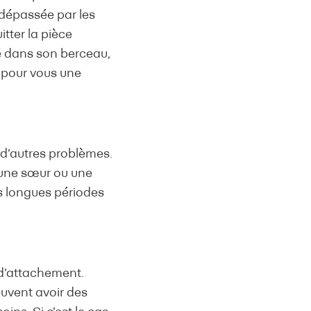
 dépassée par les
itter la pièce
é dans son berceau,
t pour vous une
n d’autres problèmes.
u une sœur ou une
es longues périodes
 d’attachement.
peuvent avoir des