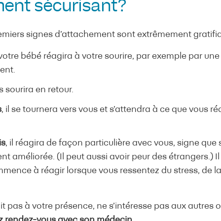
ent sécurisant?
remiers signes d’attachement sont extrêmement gratifia
 votre bébé réagira à votre sourire, par exemple par un
ent.
us sourira en retour.
s
, il se tournera vers vous et s’attendra à ce que vous réa
is
, il réagira de façon particulière avec vous, signe que
t améliorée. (Il peut aussi avoir peur des étrangers.) Il
mence à réagir lorsque vous ressentez du stress, de la
it pas à votre présence, ne s’intéresse pas aux autres o
z rendez-vous avec son médecin
.