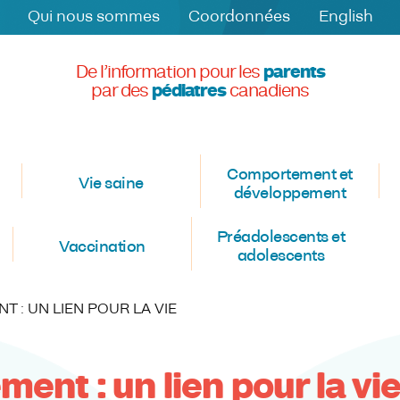
Qui nous sommes
Coordonnées
English
De l’information pour les
parents
par des
pédiatres
canadiens
Comportement et
Vie saine
développement
Préadolescents et
Vaccination
adolescents
T : UN LIEN POUR LA VIE
ment : un lien pour la vi