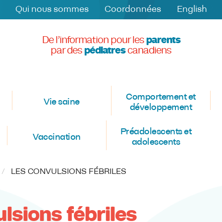
Qui nous sommes
Coordonnées
English
De l’information pour les
parents
par des
pédiatres
canadiens
Comportement et
Vie saine
développement
Préadolescents et
Vaccination
adolescents
CURRENT:
LES CONVULSIONS FÉBRILES
lsions fébriles