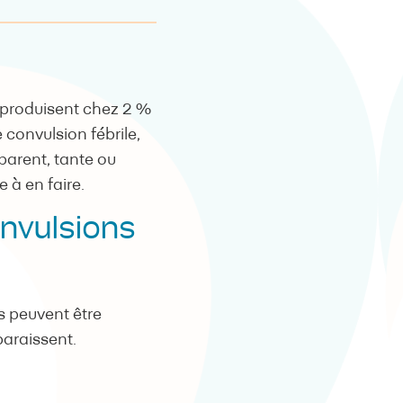
e produisent chez 2 %
 convulsion fébrile,
 parent, tante ou
 à en faire.
nvulsions
es peuvent être
paraissent.