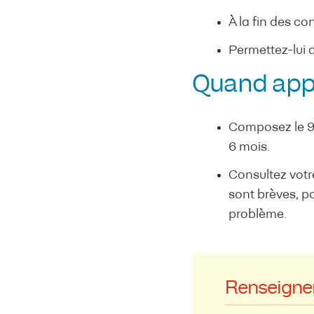
À la fin des co
Permettez-lui d
Quand appe
Composez le 91
6 mois.
Consultez votr
sont brèves, po
problème.
Renseigne