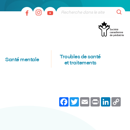
Troubles de santé
Santé mentale
et traitements
Facebook
Twitter
Email
Print
LinkedI
Co
Lin