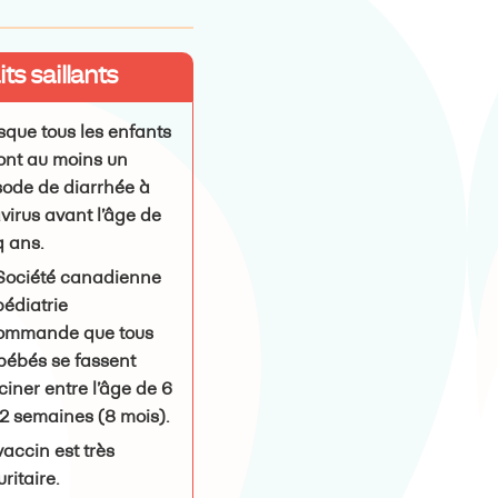
ts saillants
sque tous les enfants
ont au moins un
sode de diarrhée à
avirus avant l’âge de
q ans.
Société canadienne
pédiatrie
ommande que tous
 bébés se fassent
ciner entre l’âge de 6
32 semaines (8 mois).
vaccin est très
ritaire.