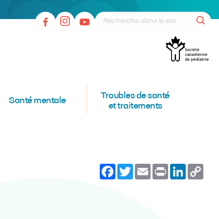
Troubles de santé
Santé mentale
et traitements
Facebook
Twitter
Email
Print
LinkedI
Co
Lin