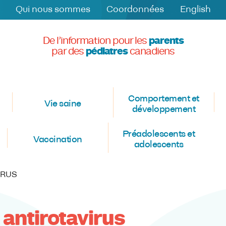
Qui nous sommes
Coordonnées
English
De l’information pour les
parents
par des
pédiatres
canadiens
Comportement et
Vie saine
développement
Préadolescents et
Vaccination
adolescents
IRUS
 antirotavirus