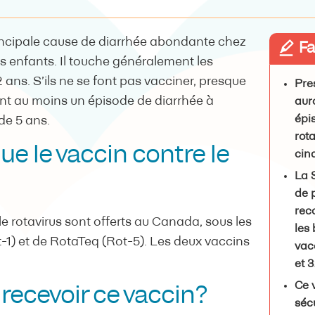
incipale cause de diarrhée abondante chez
Fai
es enfants. Il touche généralement les
 ans. S’ils ne se font pas vacciner, presque
Pre
ont au moins un épisode de diarrhée à
aur
épi
de 5 ans.
rot
ue le vaccin contre le
cin
La 
de 
rec
e rotavirus sont offerts au Canada, sous les
les
-1) et de RotaTeq (Rot-5). Les deux vaccins
vac
et 
Ce 
 recevoir ce vaccin?
sécu