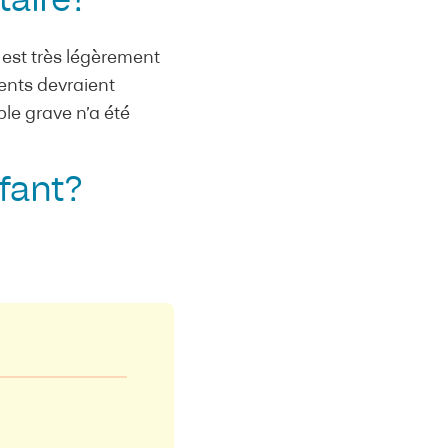
itaire?
 est très légèrement
rents devraient
ble grave n’a été
nfant?