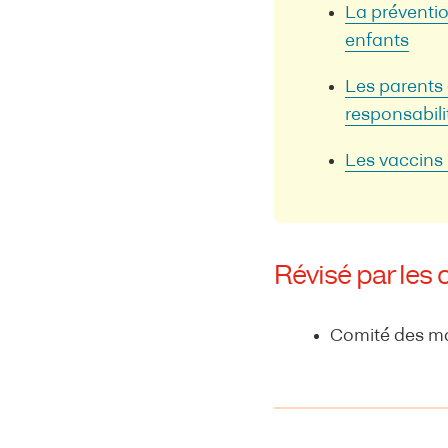
La préventio
enfants
Les parents q
responsabili
Les vaccins :
Révisé par les 
Comité des ma