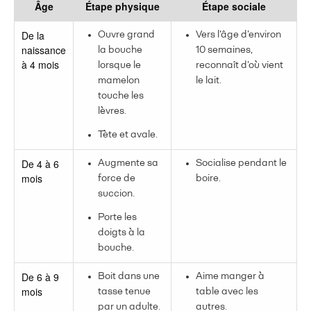
Âge
Étape physique
Étape sociale
De la
Ouvre grand
Vers l’âge d’environ
naissance
la bouche
10 semaines,
à 4 mois
lorsque le
reconnaît d’où vient
mamelon
le lait.
touche les
lèvres.
Tète et avale.
De 4 à 6
Augmente sa
Socialise pendant le
mois
force de
boire.
succion.
Porte les
doigts à la
bouche.
De 6 à 9
Boit dans une
Aime manger à
mois
tasse tenue
table avec les
par un adulte.
autres.