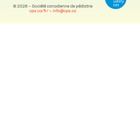
© 2026 – Société canadienne de pédiatrie
cps.ca/fr/
–
info@cps.ca