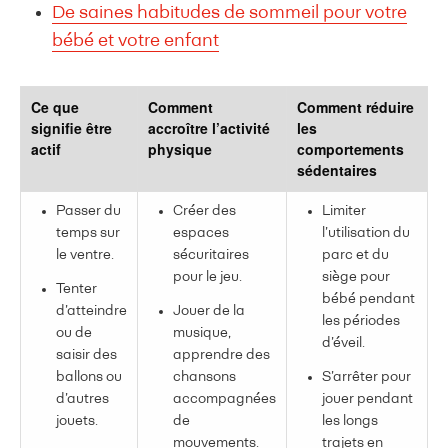
De saines habitudes de sommeil pour votre
bébé et votre enfant
Ce que
Comment
Comment réduire
signifie être
accroître l’activité
les
actif
physique
comportements
sédentaires
Passer du
Créer des
Limiter
temps sur
espaces
l’utilisation du
le ventre.
sécuritaires
parc et du
pour le jeu.
siège pour
Tenter
bébé pendant
d’atteindre
Jouer de la
les périodes
ou de
musique,
d’éveil.
saisir des
apprendre des
ballons ou
chansons
S’arrêter pour
d’autres
accompagnées
jouer pendant
jouets.
de
les longs
mouvements.
trajets en